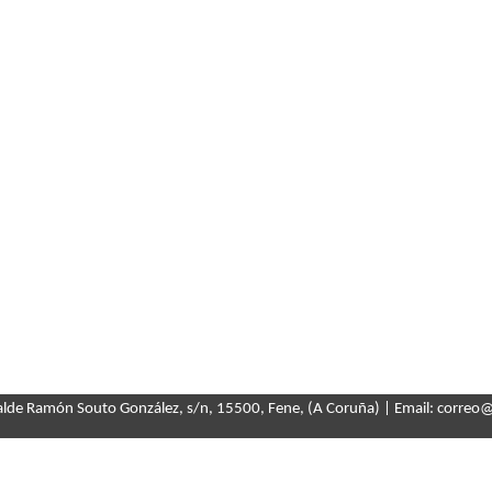
calde Ramón Souto González, s/n, 15500, Fene, (A Coruña) | Email: correo