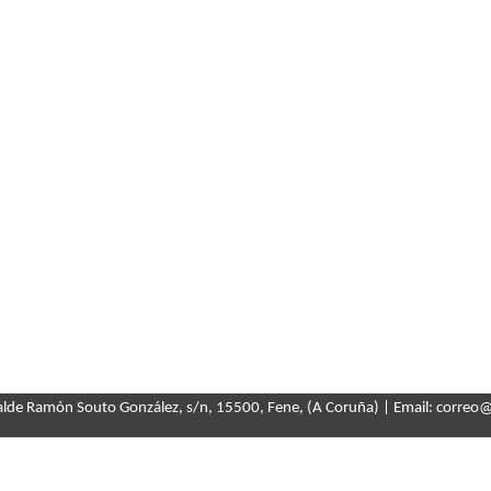
calde Ramón Souto González, s/n, 15500, Fene, (A Coruña) | Email: correo