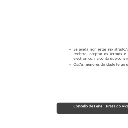
Se aínda non estás rexistrado
rexistro, aceptar os termos e
electrónico, na conta que consig
Os/As menores de idade terán qu
Concello de Fene | Praza do Al