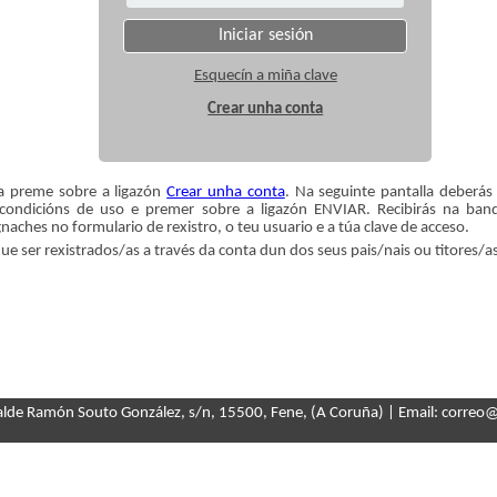
Iniciar sesión
Esquecín a miña clave
Crear unha conta
/a preme sobre a ligazón
Crear unha conta
. Na seguinte pantalla deberá
 condicións de uso e premer sobre a ligazón ENVIAR. Recibirás na ban
naches no formulario de rexistro, o teu usuario e a túa clave de acceso.
e ser rexistrados/as a través da conta dun dos seus pais/nais ou titores/as
calde Ramón Souto González, s/n, 15500, Fene, (A Coruña) | Email: correo