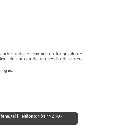
s encher todos os campos do formulario de
dexa de entrada do teu servizo de correo
 legais.
@fene.gal | Teléfono: 981 492 707